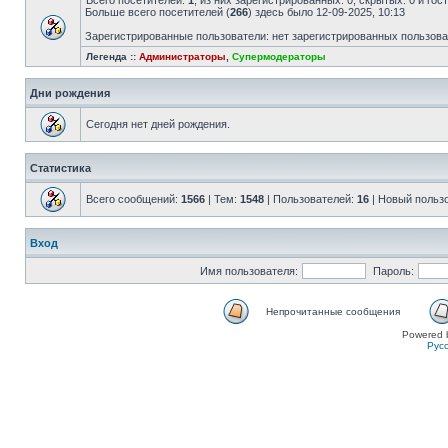
Всего посетителей:
1
, из них зарегистрированных: 0, скрытых: 0 и го
Больше всего посетителей (
266
) здесь было 12-09-2025, 10:13
Зарегистрированные пользователи: нет зарегистрированных пользов
Легенда ::
Администраторы
,
Супермодераторы
Дни рождения
Сегодня нет дней рождения.
Статистика
Всего сообщений:
1566
| Тем:
1548
| Пользователей:
16
| Новый польз
Вход
Имя пользователя:
Пароль:
Непрочитанные сообщения
Powered 
Рус