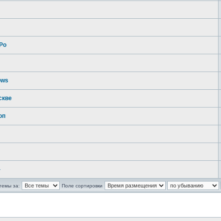
Ро
ows
скве
оп
-
темы за:
Поле сортировки