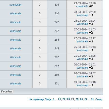
29-03-2024, 13:28
sonnick84
0
304
sonnick84
28-03-2024, 22:29
Worksale
0
340
Worksale
28-03-2024, 15:24
Worksale
0
242
Worksale
27-03-2024, 21:03
Worksale
0
267
Worksale
27-03-2024, 13:17
Worksale
0
268
Worksale
25-03-2024, 16:43
Worksale
0
245
Worksale
21-03-2024, 14:05
Worksale
0
267
Worksale
20-03-2024, 21:01
Worksale
0
242
Worksale
20-03-2024, 14:57
Worksale
0
269
Worksale
19-03-2024, 16:18
Worksale
0
321
Worksale
На страницу
Пред.
1
...
21
,
22
,
23
,
24
,
25
,
26
,
27
...
31
След.