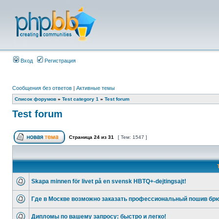
Вход
Регистрация
Сообщения без ответов
|
Активные темы
Список форумов
»
Test category 1
»
Test forum
Test forum
Страница
24
из
31
[ Тем: 1547 ]
Skapa minnen för livet på en svensk HBTQ+-dejtingsajt!
Где в Москве возможно заказать профессиональный пошив бр
Дипломы по вашему запросу: быстро и легко!