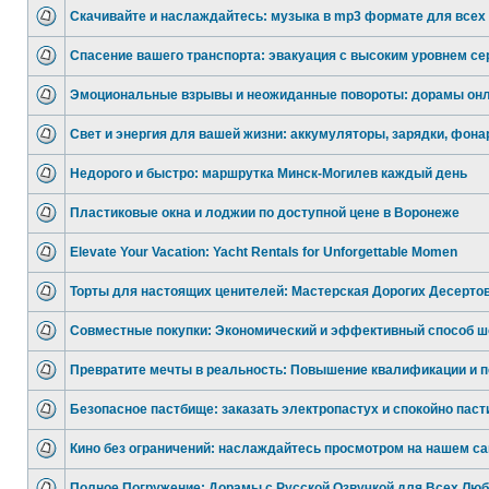
Скачивайте и наслаждайтесь: музыка в mp3 формате для всех
Спасение вашего транспорта: эвакуация с высоким уровнем се
Эмоциональные взрывы и неожиданные повороты: дорамы онл
Свет и энергия для вашей жизни: аккумуляторы, зарядки, фона
Недорого и быстро: маршрутка Минск-Могилев каждый день
Пластиковые окна и лоджии по доступной цене в Воронеже
Elevate Your Vacation: Yacht Rentals for Unforgettable Momen
Торты для настоящих ценителей: Мастерская Дорогих Десерто
Совместные покупки: Экономический и эффективный способ ш
Превратите мечты в реальность: Повышение квалификации и п
Безопасное пастбище: заказать электропастух и спокойно паст
Кино без ограничений: наслаждайтесь просмотром на нашем са
Полное Погружение: Дорамы с Русской Озвучкой для Всех Люб