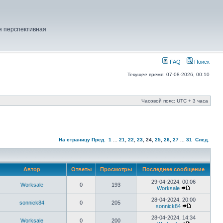
ая перспективная
FAQ
Поиск
Текущее время: 07-08-2026, 00:10
Часовой пояс: UTC + 3 часа
На страницу
Пред.
1
...
21
,
22
,
23
,
24
,
25
,
26
,
27
...
31
След.
Автор
Ответы
Просмотры
Последнее сообщение
29-04-2024, 00:06
Worksale
0
193
Worksale
28-04-2024, 20:00
sonnick84
0
205
sonnick84
28-04-2024, 14:34
Worksale
0
200