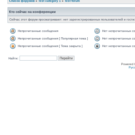
Список форумов
»
Test category 1
»
Test forum
Кто сейчас на конференции
Сейчас этот форум просматривают: нет зарегистрированных пользователей и гости:
Непрочитанные сообщения
Нет непрочитанных с
Непрочитанные сообщения [ Популярная тема ]
Нет непрочитанных со
Непрочитанные сообщения [ Тема закрыта ]
Нет непрочитанных со
Найти:
Powered 
Рус